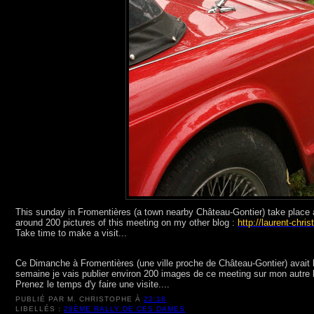
This sunday in Fromentières (a town nearby Château-Gontier) take place a 
around 200 pictures of this meeting on my other blog :
http://laurent-chri
Take time to make a visit...
Ce Dimanche à Fromentières (une ville proche de Château-Gontier) avait li
semaine je vais publier environ 200 images de ce meeting sur mon autre 
Prenez le temps d'y faire une visite....
PUBLIÉ PAR
M. CHRISTOPHE
À
22:18
LIBELLÉS :
28ÈME RALLY DE CES DAMES