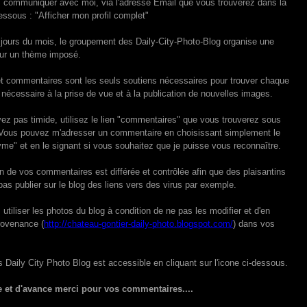
communiquer avec moi, via l'adresse Email que vous trouverez dans la
dessous : "Afficher mon profil complet"
 jours du mois, le groupement des Daily-City-Photo-Blog organise une
sur un thème imposé.
et commentaires sont les seuls soutiens nécessaires pour trouver chaque
e nécessaire à la prise de vue et à la publication de nouvelles images.
ez pas timide, utilisez le lien "commentaires" que vous trouverez sous
 Vous pouvez m'adresser un commentaire en choisissant simplement le
e" et en le signant si vous souhaitez que je puisse vous reconnaître.
on de vos commentaires est différée et contrôlée afin que des plaisantins
pas publier sur le blog des liens vers des virus par exemple.
utiliser les photos du blog à condition de ne pas les modifier et d'en
provenance (
http://chateau-gontier-daily-photo.blogspot.com/
) dans vos
s Daily City Photo Blog est accessible en cliquant sur l'icone ci-dessous.
e et d'avance merci pour vos commentaires....