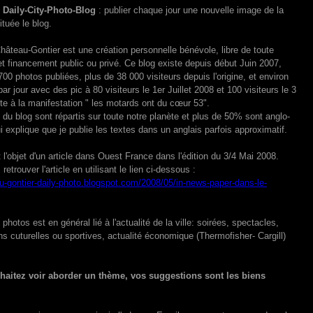
s Daily-City-Photo-Blog
: publier chaque jour une nouvelle image de la
ituée le blog.
hâteau-Gontier est une création personnelle bénévole, libre de toute
et financement public ou privé. Ce blog existe depuis début Juin 2007,
700 photos publiées, plus de 38 000 visiteurs depuis l'origine, et environ
par jour avec des pic à 80 visiteurs le 1er Juillet 2008 et 100 visiteurs le 3
te à la manifestation " les motards ont du cœur 53".
 du blog sont répartis sur toute notre planète et plus de 50% sont anglo-
i explique que je publie les textes dans un anglais parfois approximatif.
t l'objet d'un article dans Ouest France dans l'édition du 3/4 Mai 2008.
etrouver l'article en utilisant le lien ci-dessous :
au-gontier-daily-photo.blogspot.com/2008/05/in-news-paper-dans-le-
photos est en général lié à l'actualité de la ville: soirées, spectacles,
ns cuturelles ou sportives, actualité économique (Thermofisher- Cargill)
haitez voir aborder un thème, vos suggestions sont les biens