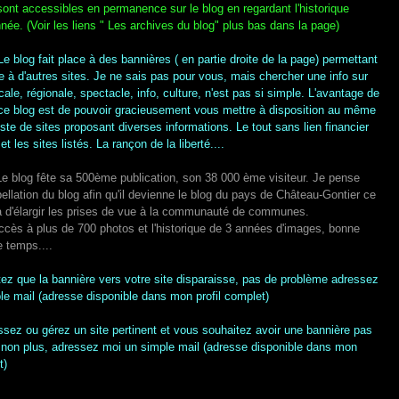
ont accessibles en permanence sur le blog en regardant l'historique
née. (Voir les liens " Les archives du blog" plus bas dans la page)
 Le blog fait place à des bannières ( en partie droite de la page) permettant
de à d'autres sites. Je ne sais pas pour vous, mais chercher une info sur
locale, régionale, spectacle, info, culture, n'est pas si simple. L'avantage de
e ce blog est de pouvoir gracieusement vous mettre à disposition au même
iste de sites proposant diverses informations. Le tout sans lien financier
et les sites listés. La rançon de la liberté....
e blog fête sa 500ème publication, son 38 000 ème visiteur. Je pense
pellation du blog afin qu'il devienne le blog du pays de Château-Gontier ce
a d'élargir les prises de vue à la communauté de communes.
cès à plus de 700 photos et l'historique de 3 années d'images, bonne
e temps....
ez que la bannière vers votre site disparaisse, pas de problème adressez
le mail (adresse disponible dans mon profil complet)
sez ou gérez un site pertinent et vous souhaitez avoir une bannière pas
non plus, adressez moi un simple mail (adresse disponible dans mon
t)