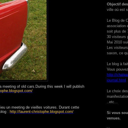
Objectif de
ville où est s
Le Blog de C
association 
soit plus de 
30 visiteurs 
Mai 2010 sui
Les visiteurs
saxon, ce qu
Le blog à fai
Vous pouvez r
http://chate
journal.html
meeting of old cars.During this week I will publish
stophe.blogspot.com/
Le choix des 
manifestatio
..etc...
eu un meeting de vieilles voitures. Durant cette
blog :
http://laurent-christophe.blogspot.com/
Si vous sou
venues.