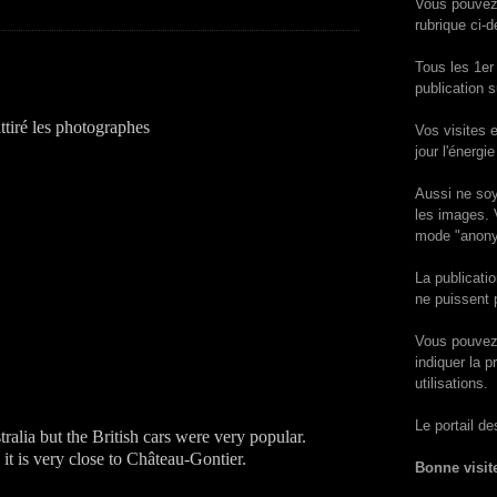
Vous pouvez 
rubrique ci-
Tous les 1er
publication 
attiré les photographes
Vos visites 
jour l'énergi
Aussi ne soy
les images.
mode "anonym
La publicati
ne puissent 
Vous pouvez 
indiquer la 
utilisations.
Le portail de
ralia but the British cars were very popular.
 it is very close to Château-Gontier.
Bonne visit