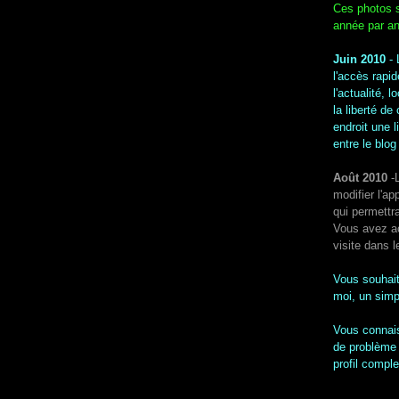
Ces photos s
année par an
Juin 2010
-
l'accès rapi
l'actualité, 
la liberté d
endroit une l
entre le blog 
Août 2010
-L
modifier l'ap
qui permettr
Vous avez ac
visite dans l
Vous souhait
moi, un simp
Vous connais
de problème 
profil comple