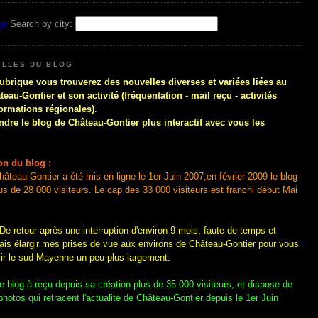
Search by city:
ELLES DU BLOG
rubrique vous trouverez des nouvelles diverses et variées liées au
eau-Gontier et son activité (fréquentation - mail reçu - activités
formations régionales)
.
endre le blog de Château-Gontier plus interactif avec vous les
on du blog :
hâteau-Gontier a été mis en ligne le 1er Juin 2007,en février 2009 le blog
lus de 28 000 visiteurs. Le cap des 33 000 visiteurs est franchi début Mai
 De retour après une interruption d'environ 9 mois, faute de temps et
vais élargir mes prises de vue aux environs de Château-Gontier pour vous
rir le sud Mayenne un peu plus largement.
e blog à reçu depuis sa création plus de 35 000 visiteurs, et dispose de
hotos qui retracent l'actualité de Château-Gontier depuis le 1er Juin